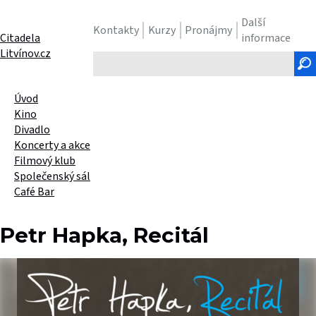
Další
Kontakty
Kurzy
Pronájmy
Citadela
informace
Litvínov.cz
Hledaný
text
Úvod
Kino
Divadlo
Koncerty a akce
Filmový klub
Společenský sál
Café Bar
Petr Hapka, Recitál