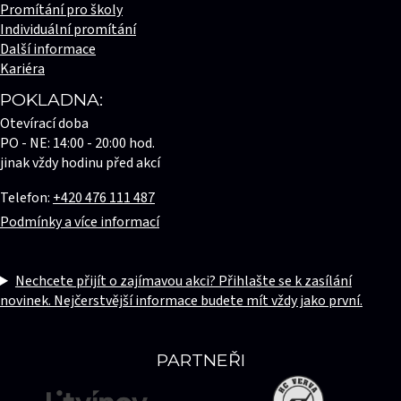
Promítání pro školy
Individuální promítání
Další informace
Kariéra
POKLADNA:
Otevírací doba
PO - NE: 14:00 - 20:00 hod.
jinak vždy hodinu před akcí
Telefon:
+420 476 111 487
Podmínky a více informací
Nechcete přijít o zajímavou akci? Přihlašte se k zasílání
novinek. Nejčerstvější informace budete mít vždy jako první.
PARTNEŘI