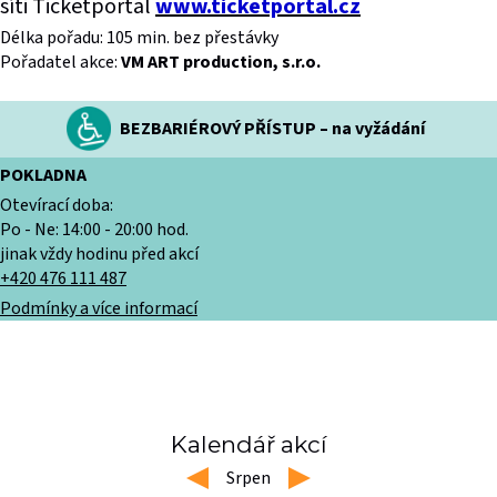
síti Ticketportal
www.ticketportal.cz
Délka pořadu: 105 min. bez přestávky
Pořadatel akce:
VM ART production, s.r.o.
BEZBARIÉROVÝ PŘÍSTUP – na vyžádání
POKLADNA
Otevírací doba:
Po - Ne: 14:00 - 20:00 hod.
jinak vždy hodinu před akcí
+420 476 111 487
Podmínky a více informací
Kalendář akcí
left
Srpen
right