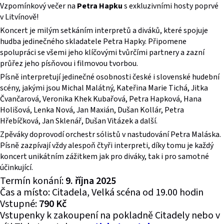
Vzpomínkový večer na
Petra Hapku
s exkluzivními hosty poprvé
v Litvínově!
Koncert je milým setkáním interpretů a diváků, které spojuje
hudba jedinečného skladatele Petra Hapky. Připomene
spolupráci se všemi jeho klíčovými tvůrčími partnery a zazní
průřez jeho písňovou i filmovou tvorbou.
Písně interpretují jedinečné osobnosti české i slovenské hudební
scény, jakými jsou Michal Malátný, Kateřina Marie Tichá, Jitka
Čvančarová, Veronika Khek Kubařová, Petra Hapková, Hana
Holišová, Lenka Nová, Jan Maxián, Dušan Kollár, Petra
Hřebíčková, Jan Sklenář, Dušan Vitázek a další.
Zpěváky doprovodí orchestr sólistů v nastudování Petra Maláska.
Písně zazpívají vždy alespoň čtyři interpreti, díky tomu je každý
koncert unikátním zážitkem jak pro diváky, tak i pro samotné
účinkující.
Termín konání:
9. října 2025
Čas a místo: Citadela, Velká scéna od 19.00 hodin
Vstupné:
790 Kč
Vstupenky k zakoupení na pokladně Citadely nebo v