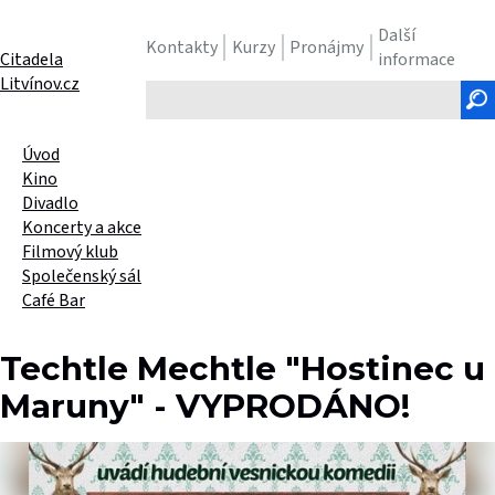
Další
Kontakty
Kurzy
Pronájmy
Citadela
informace
Litvínov.cz
Hledaný
text
Úvod
Kino
Divadlo
Koncerty a akce
Filmový klub
Společenský sál
Café Bar
Techtle Mechtle "Hostinec u
Maruny" - VYPRODÁNO!