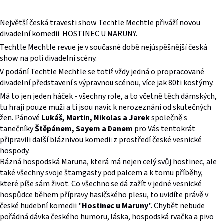
Největší česká travesti show Techtle Mechtle přiváží novou
divadelní komedii HOSTINEC U MARUNY.
Techtle Mechtle revue je v současné době nejúspěšnější česká
show na poli divadelní scény.
V podání Techtle Mechtle se totiž vždy jedná o propracované
divadelní představení s výpravnou scénou, více jak 80ti kostýmy.
Má to jen jeden háček - všechny role, a to včetně těch dámských,
tu hrají pouze muži a ti jsou navíc k nerozeznání od skutečných
žen. Pánové
Lukáš, Martin, Nikolas a Jarek
společně s
tanečníky
Štěpánem, Sayem a Danem
pro Vás tentokrát
připravili další bláznivou komedii z prostředí české vesnické
hospody.
Rázná hospodská Maruna, která má nejen celý svůj hostinec, ale
také všechny svoje štamgasty pod palcem a k tomu příběhy,
které píše sám život. Co všechno se dá zažít v jedné vesnické
hospůdce během přípravy hasičského plesu, to uvidíte právě v
české hudební komedii "
Hostinec u Maruny
". Chybět nebude
pořádná dávka českého humoru, láska, hospodská rvačka a pivo