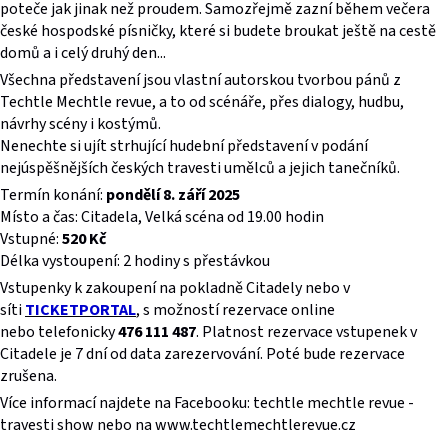
poteče jak jinak než proudem. Samozřejmě zazní během večera
české hospodské písničky, které si budete broukat ještě na cestě
domů a i celý druhý den...
Všechna představení jsou vlastní autorskou tvorbou pánů z
Techtle Mechtle revue, a to od scénáře, přes dialogy, hudbu,
návrhy scény i kostýmů.
Nenechte si ujít strhující hudební představení v podání
nejúspěšnějších českých travesti umělců a jejich tanečníků.
Termín konání:
pondělí 8. září 2025
Místo a čas: Citadela, Velká scéna od 19.00 hodin
Vstupné:
520 Kč
Délka vystoupení: 2 hodiny s přestávkou
Vstupenky k zakoupení na pokladně Citadely nebo v
síti
TICKETPORTAL
, s možností rezervace online
nebo telefonicky
476 111 487
. Platnost rezervace vstupenek v
Citadele je 7 dní od data zarezervování. Poté bude rezervace
zrušena.
Více informací najdete na Facebooku: techtle mechtle revue -
travesti show nebo na www.techtlemechtlerevue.cz