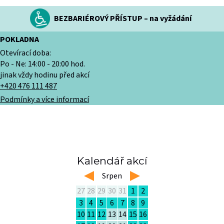
BEZBARIÉROVÝ PŘÍSTUP – na vyžádání
POKLADNA
Otevírací doba:
Po - Ne: 14:00 - 20:00 hod.
jinak vždy hodinu před akcí
+420 476 111 487
Podmínky a více informací
Kalendář akcí
left
Srpen
right
27
28
29
30
31
1
2
3
4
5
6
7
8
9
10
11
12
13
14
15
16