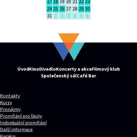
17
18
19
20
21
22
23
24
25
26
27
28
29
30
31
1
2
3
4
5
6
Úvod
Kino
Divadlo
Koncerty a akce
Filmový klub
Společenský sál
Café Bar
Kontakty
Kurzy
Pronájmy
Promítání pro školy
Individuální promítání
Další informace
Kariéra