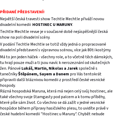
PŘIDANÉ PŘEDSTAVENÍ!
Největší česká travesti show Techtle Mechtle přiváží novou
divadelní komedii
HOSTINEC U MARUNY
.
Techtle Mechtle revue je v současné době nejúspěšnější česká
show na poli divadelní scény.
V podání Techtle Mechtle se totiž vždy jedná o propracované
divadelní představení s výpravnou scénou, více jak 80ti kostýmy.
Má to jen jeden háček - všechny role, a to včetně těch dámských,
tu hrají pouze muži a ti jsou navíc k nerozeznání od skutečných
žen. Pánové
Lukáš, Martin, Nikolas a Jarek
společně s
tanečníky
Štěpánem, Sayem a Danem
pro Vás tentokrát
připravili další bláznivou komedii z prostředí české vesnické
hospody.
Rázná hospodská Maruna, která má nejen celý svůj hostinec, ale
také všechny svoje štamgasty pod palcem a k tomu příběhy,
které píše sám život. Co všechno se dá zažít v jedné vesnické
hospůdce během přípravy hasičského plesu, to uvidíte právě v
české hudební komedii "Hostinec u Maruny". Chybět nebude