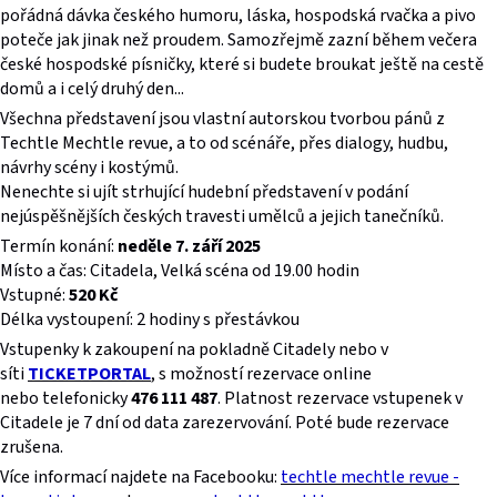
pořádná dávka českého humoru, láska, hospodská rvačka a pivo
poteče jak jinak než proudem. Samozřejmě zazní během večera
české hospodské písničky, které si budete broukat ještě na cestě
domů a i celý druhý den...
Všechna představení jsou vlastní autorskou tvorbou pánů z
Techtle Mechtle revue, a to od scénáře, přes dialogy, hudbu,
návrhy scény i kostýmů.
Nenechte si ujít strhující hudební představení v podání
nejúspěšnějších českých travesti umělců a jejich tanečníků.
Termín konání:
neděle 7. září 2025
Místo a čas: Citadela, Velká scéna od 19.00 hodin
Vstupné:
520 Kč
Délka vystoupení: 2 hodiny s přestávkou
Vstupenky k zakoupení na pokladně Citadely nebo v
síti
TICKETPORTAL
, s možností rezervace online
nebo telefonicky
476 111 487
. Platnost rezervace vstupenek v
Citadele je 7 dní od data zarezervování. Poté bude rezervace
zrušena.
Více informací najdete na Facebooku:
techtle mechtle revue -