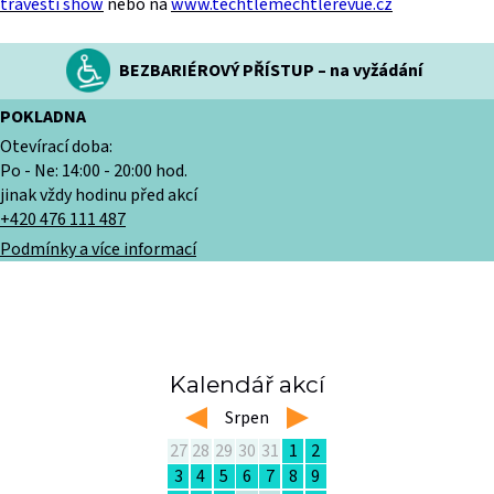
travesti show
nebo na
www.techtlemechtlerevue.cz
BEZBARIÉROVÝ PŘÍSTUP – na vyžádání
POKLADNA
Otevírací doba:
Po - Ne: 14:00 - 20:00 hod.
jinak vždy hodinu před akcí
+420 476 111 487
Podmínky a více informací
Kalendář akcí
left
Srpen
right
27
28
29
30
31
1
2
3
4
5
6
7
8
9