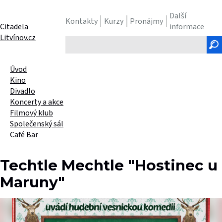
Další
Kontakty
Kurzy
Pronájmy
Citadela
informace
Litvínov.cz
Hledaný
text
Úvod
Kino
Divadlo
Koncerty a akce
Filmový klub
Společenský sál
Café Bar
Techtle Mechtle "Hostinec u
Maruny"