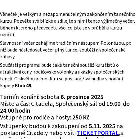
Věneček je velkým a nezapomenutelným zakončením tanečního
kurzu. Pozvěte své blízké a sdílejte s nimi tento výjimečný večer,
během kterého předvedete vše, co jste se v průběhu kurzu
naučili.
Slavnostní večer zahájíme tradičním nástupem Polonézou, po
níž bude následovat večer plný tance, soutěží a společenské
zábavy.
Součástí programu bude také taneční soutěž kurztistů o
atraktivní ceny, rodičovské volenky a ukázky společenských
tanců. O skvělou atmosféru se postará živá hudba v podání
kapely
Klub 49
.
Termín konání: sobota
6
.
prosince 2025
Místo a čas: Citadela, Společenský sál
od 19.00 do
24.00 hodin
Vstupné pro rodiče a hosty:
250 Kč
Vstupenky budou k zakoupení od
5
.
11. 2025
na
pokladně Citadely nebo v síti
TICKETPORTAL
,s