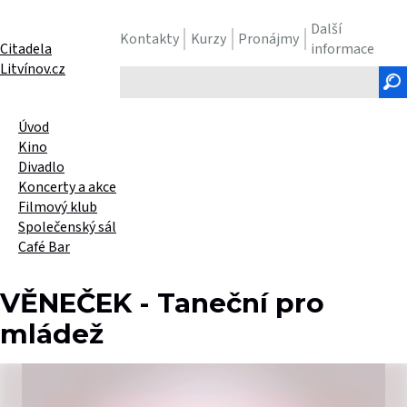
Další
Kontakty
Kurzy
Pronájmy
Citadela
informace
Litvínov.cz
Hledaný
text
Úvod
Kino
Divadlo
Koncerty a akce
Filmový klub
Společenský sál
Café Bar
VĚNEČEK - Taneční pro
mládež