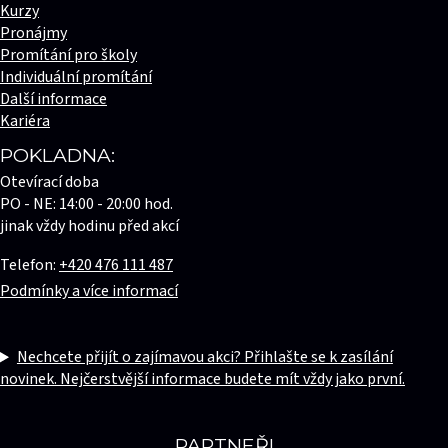
Kurzy
Pronájmy
Promítání pro školy
Individuální promítání
Další informace
Kariéra
POKLADNA:
Otevírací doba
PO - NE: 14:00 - 20:00 hod.
jinak vždy hodinu před akcí
Telefon:
+420 476 111 487
Podmínky a více informací
Nechcete přijít o zajímavou akci? Přihlašte se k zasílání
novinek. Nejčerstvější informace budete mít vždy jako první.
PARTNEŘI