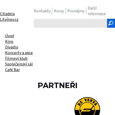
Další
Kontakty
Kurzy
Pronájmy
Citadela
informace
Litvínov.cz
Hledaný
text
Úvod
Kino
Divadlo
Koncerty a akce
Filmový klub
Společenský sál
Café Bar
PARTNEŘI