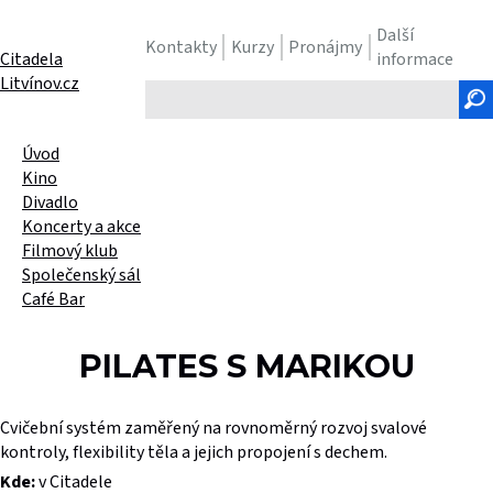
Další
Kontakty
Kurzy
Pronájmy
Citadela
informace
Litvínov.cz
Hledaný
text
Úvod
Kino
Divadlo
Koncerty a akce
Filmový klub
Společenský sál
Café Bar
PILATES S MARIKOU
Cvičební systém zaměřený na rovnoměrný rozvoj svalové
kontroly, flexibility těla a jejich propojení s dechem.
Kde:
v Citadele