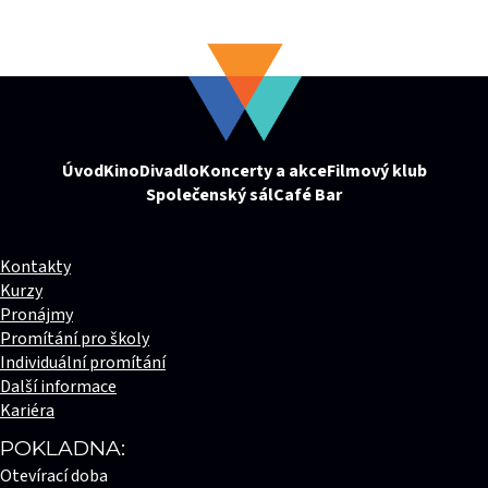
Úvod
Kino
Divadlo
Koncerty a akce
Filmový klub
Společenský sál
Café Bar
Kontakty
Kurzy
Pronájmy
Promítání pro školy
Individuální promítání
Další informace
Kariéra
POKLADNA:
Otevírací doba