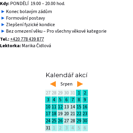
Kdy:
PONDĚLÍ 19.00 – 20.00 hod.
Konec bolavým zádům
Formování postavy
Zlepšení fyzické kondice
Bez omezení věku – Pro všechny věkové kategorie
Tel.:
+420 778 439 877
Lektorka:
Marika Čidlová
Kalendář akcí
left
Srpen
right
27
28
29
30
31
1
2
3
4
5
6
7
8
9
10
11
12
13
14
15
16
17
18
19
20
21
22
23
24
25
26
27
28
29
30
31
1
2
3
4
5
6