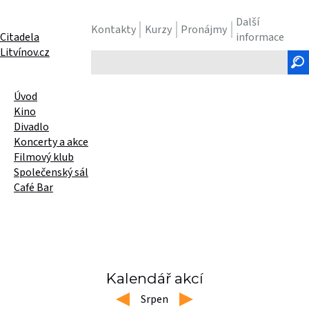
Další
Kontakty
Kurzy
Pronájmy
Citadela
informace
Litvínov.cz
Hledaný
text
Úvod
Kino
Divadlo
Koncerty a akce
Filmový klub
Společenský sál
Café Bar
Kalendář akcí
left
Srpen
right