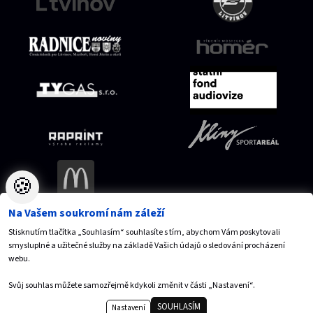
🍪
Na Vašem soukromí nám záleží
Stisknutím tlačítka „Souhlasím“ souhlasíte s tím, abychom Vám poskytovali
Mapa serveru
Přístupnost
Ochrana osobních údajů
smysluplné a užitečné služby na základě Vašich údajů o sledování procházení
Nastavení cookies
webu.
Vytvořilo
Anawe
,
© 2026 SPORTaS, s.r.o.
Svůj souhlas můžete samozřejmě kdykoli změnit v části „Nastavení“.
SOUHLASÍM
Nastavení